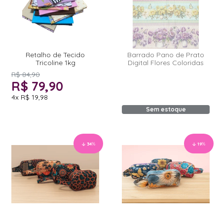
Retalho de Tecido
Barrado Pano de Prato
Tricoline 1kg
Digital Flores Coloridas
R$ 84,90
R$ 79,90
4x
R$ 19,98
Sem estoque
34
%
19
%