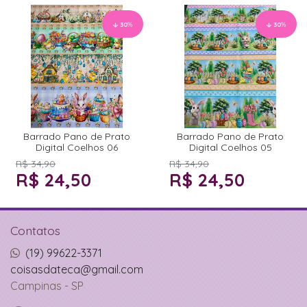
30
%
30
%
Barrado Pano de Prato
Barrado Pano de Prato
Digital Coelhos 06
Digital Coelhos 05
R$ 34,90
R$ 34,90
R$ 24,50
R$ 24,50
Contatos
(19) 99622-3371
coisasdateca@gmail.com
Campinas - SP