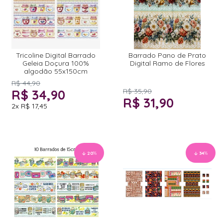
Tricoline Digital Barrado
Barrado Pano de Prato
Geleia Doçura 100%
Digital Ramo de Flores
algodão 55x150cm
R$ 44,90
R$ 34,90
R$ 35,90
R$ 31,90
2x
R$ 17,45
20
%
34
%