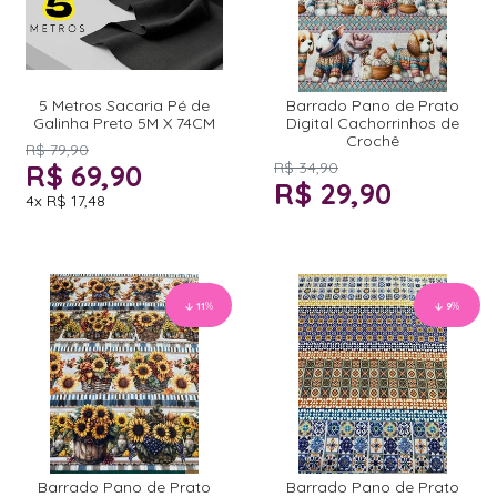
5 Metros Sacaria Pé de
Barrado Pano de Prato
Galinha Preto 5M X 74CM
Digital Cachorrinhos de
Crochê
R$ 79,90
R$ 69,90
R$ 34,90
R$ 29,90
4x
R$ 17,48
11
%
9
%
Barrado Pano de Prato
Barrado Pano de Prato