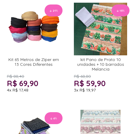
21
%
13
%
Kit 65 Metros de Zíper em
kit Pano de Prato 10
13 Cores Diferentes
unidades + 10 barrados
Melancia
R$ 88,40
R$ 68,80
R$ 69,90
R$ 59,90
4x
R$ 17,48
3x
R$ 19,97
6
%