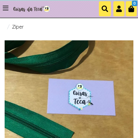
0
Zíper