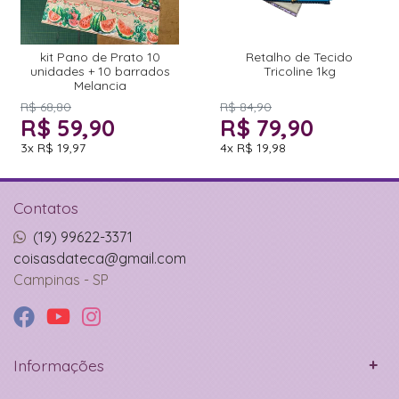
kit Pano de Prato 10
Retalho de Tecido
unidades + 10 barrados
Tricoline 1kg
Melancia
R$ 68,80
R$ 84,90
R$ 59,90
R$ 79,90
3x
R$ 19,97
4x
R$ 19,98
Contatos
(19) 99622-3371
coisasdateca@gmail.com
Campinas - SP
Informações