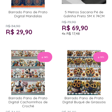
Barrado Pano de Prato
5 Metros Sacaria Pé de
Digital Mandalas
Galinha Preto 5M X 74CM
R$ 79,90
R$ 34,90
R$ 69,90
R$ 29,90
4x
R$ 17,48
14
%
11
%
Barrado Pano de Prato
Barrado Pano de Prato
Digital Cachorrinhos de
Digital Buquê de Girassóis
Crochê
R$ 34,90
R$ 35,90