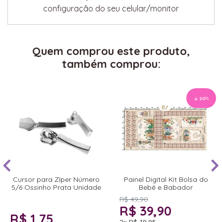
configuração do seu celular/monitor
Quem comprou este produto,
também comprou:
20
%
Cursor para Zíper Número
Painel Digital Kit Bolsa do
5/6 Ossinho Prata Unidade
Bebê e Babador
R$ 49,90
R$ 39,90
R$ 1,75
2x
R$ 19,95