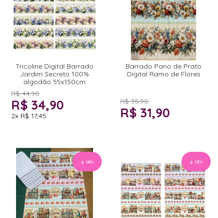
Tricoline Digital Barrado
Barrado Pano de Prato
Jardim Secreto 100%
Digital Ramo de Flores
algodão 55x150cm
R$ 44,90
R$ 34,90
R$ 35,90
R$ 31,90
2x
R$ 17,45
14
%
13
%