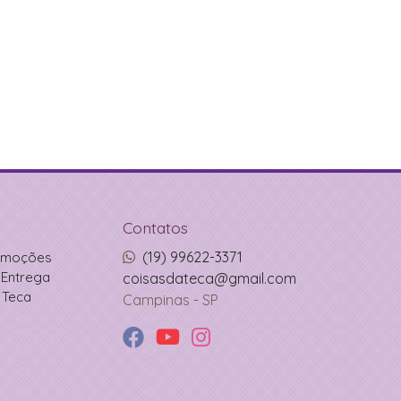
Contatos
(19) 99622-3371
romoções
Entrega
coisasdateca@gmail.com
 Teca
Campinas - SP