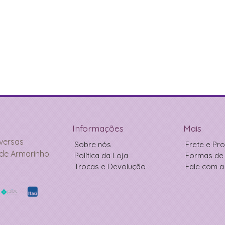
Informações
Mais
iversas
Sobre nós
Frete e P
 de Armarinho
Política da Loja
Formas de 
Trocas e Devolução
Fale com a