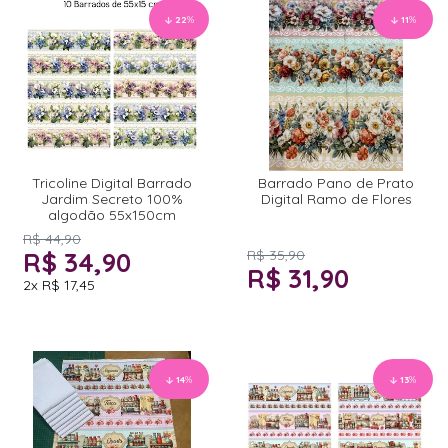
22
%
11
%
Tricoline Digital Barrado
Barrado Pano de Prato
Jardim Secreto 100%
Digital Ramo de Flores
algodão 55x150cm
R$ 44,90
R$ 34,90
R$ 35,90
R$ 31,90
2x
R$ 17,45
14
%
13
%