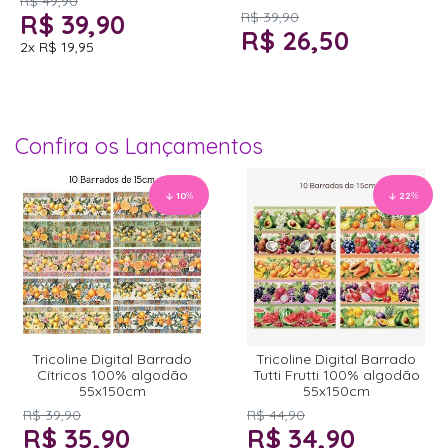
R$ 49,90
R$ 39,90
R$ 39,90
R$ 26,50
2x
R$ 19,95
Confira os Lançamentos
10
%
22
%
Tricoline Digital Barrado
Tricoline Digital Barrado
Cítricos 100% algodão
Tutti Frutti 100% algodão
55x150cm
55x150cm
R$ 39,90
R$ 44,90
R$ 35,90
R$ 34,90