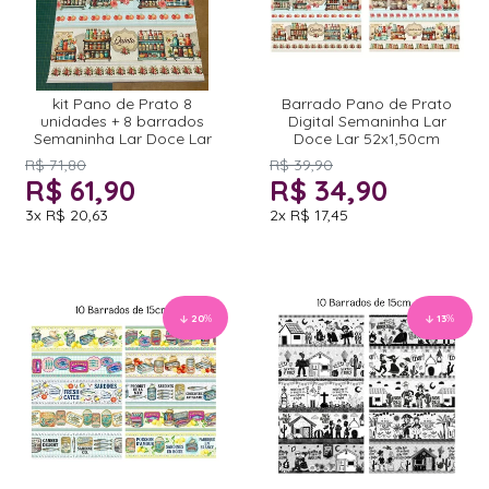
kit Pano de Prato 8
Barrado Pano de Prato
unidades + 8 barrados
Digital Semaninha Lar
Semaninha Lar Doce Lar
Doce Lar 52x1,50cm
R$ 71,80
R$ 39,90
R$ 61,90
R$ 34,90
3x
R$ 20,63
2x
R$ 17,45
20
%
13
%