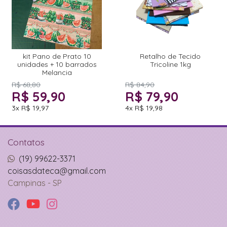
kit Pano de Prato 10
Retalho de Tecido
unidades + 10 barrados
Tricoline 1kg
Melancia
R$ 68,80
R$ 84,90
R$ 59,90
R$ 79,90
3x
R$ 19,97
4x
R$ 19,98
Contatos
(19) 99622-3371
coisasdateca@gmail.com
Campinas - SP