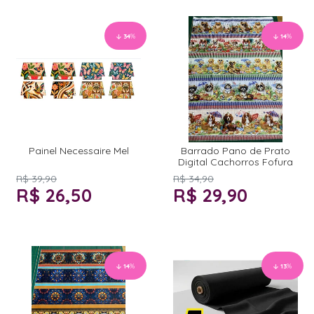
34
%
14
%
Painel Necessaire Mel
Barrado Pano de Prato
Digital Cachorros Fofura
R$ 39,90
R$ 34,90
R$ 26,50
R$ 29,90
14
%
13
%