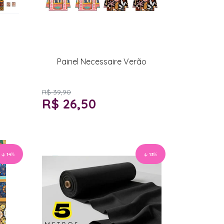
Painel Necessaire Verão
R$ 39,90
R$ 26,50
14
%
13
%