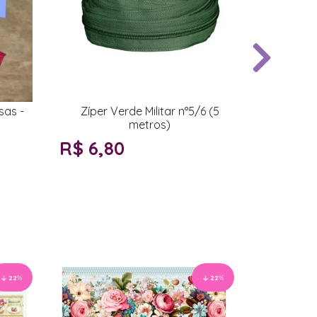
sas -
Zíper Verde Militar n°5/6 (5
metros)
R$ 6,80
22
%
22
%