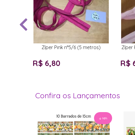
Zíper Pink n°5/6 (5 metros)
Zíper
R$ 6,80
R$ 
Confira os Lançamentos
10
%