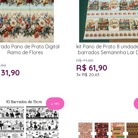
rado Pano de Prato Digital
kit Pano de Prato 8 unidad
Ramo de Flores
barrados Semaninha Lar 
Lar
R$ 71,80
,90
R$ 61,90
 31,90
3x
R$ 20,63
13
%