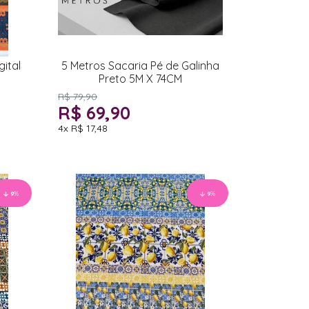
ital
5 Metros Sacaria Pé de Galinha
Preto 5M X 74CM
R$ 79,90
R$ 69,90
4x
R$ 17,48
9
%
9
%