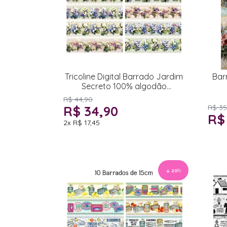
Tricoline Digital Barrado Jardim
Bar
Secreto 100% algodão
55x150cm
R$ 44,90
R$ 34,90
R$ 35
R$
2x
R$ 17,45
20
%