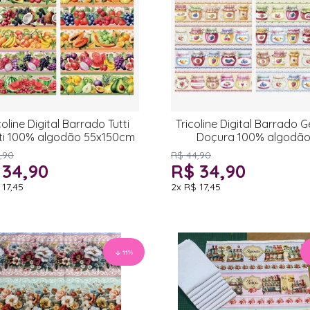
coline Digital Barrado Tutti
Tricoline Digital Barrado G
tti 100% algodão 55x150cm
Doçura 100% algodã
55x150cm
,90
R$ 44,90
 34,90
R$ 34,90
 17,45
2x
R$ 17,45
11
%