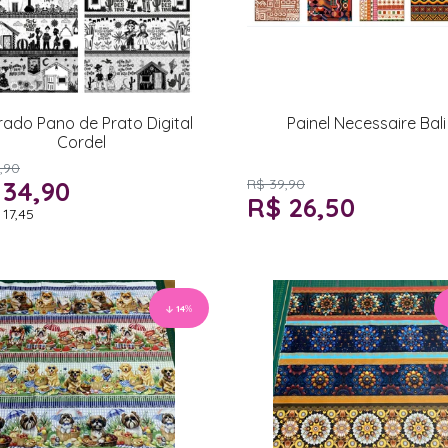
rado Pano de Prato Digital
Painel Necessaire Bali
Cordel
,90
 34,90
R$ 39,90
R$ 26,50
 17,45
14
%