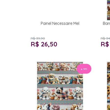
Painel Necessaire Mel
Bar
R$ 39,90
R$ 34
R$ 26,50
R$
14
%