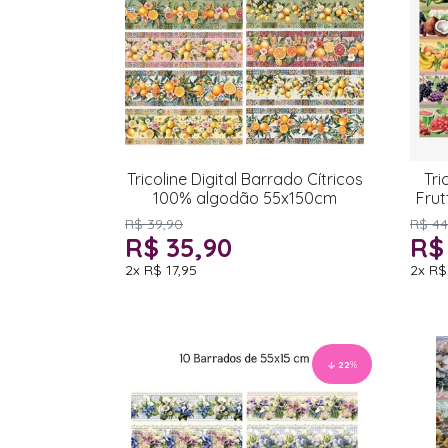
Tricoline Digital Barrado Cítricos
Tri
100% algodão 55x150cm
Fru
R$ 39,90
R$ 44
R$ 35,90
R$
2x
R$ 17,95
2x
R$
22
%