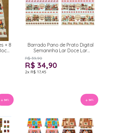
es + 8
Barrado Pano de Prato Digital
Doce
Semaninha Lar Doce Lar
52x1,50cm
R$ 39,90
R$ 34,90
2x
R$ 17,45
34
%
34
%