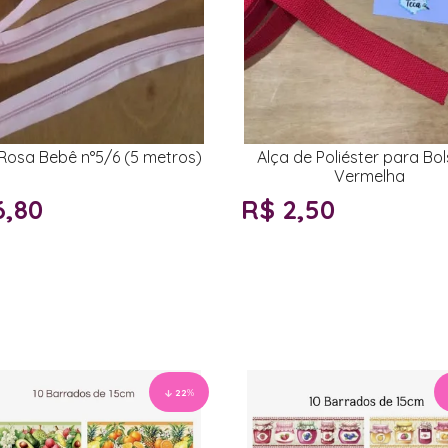
 Rosa Bebê n°5/6 (5 metros)
Alça de Poliéster para Bol
Vermelha
6,80
R$ 2,50
22
%