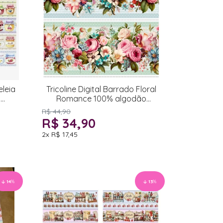
eleia
Tricoline Digital Barrado Floral
o
Romance 100% algodão
55x150cm
R$ 44,90
R$ 34,90
2x
R$ 17,45
14
%
13
%