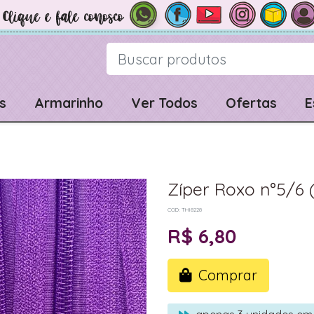
s
Armarinho
Ver Todos
Ofertas
E
Zíper Roxo n°5/6 
COD: THI8228
R$ 6,80
Comprar