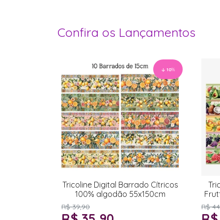
Confira os Lançamentos
10
%
Tricoline Digital Barrado Cítricos
Tri
100% algodão 55x150cm
Fru
R$ 39,90
R$ 44
R$ 35,90
R$