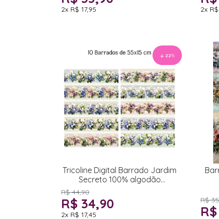
2x
R$ 17,95
2x
R$
22
%
Tricoline Digital Barrado Jardim
Bar
Secreto 100% algodão
55x150cm
R$ 44,90
R$ 34,90
R$ 35
R$
2x
R$ 17,45