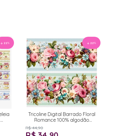
22
%
22
%
eleia
Tricoline Digital Barrado Floral
o
Romance 100% algodão
55x150cm
R$ 44,90
R$ 34,90