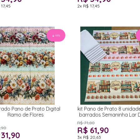
 17,45
2x
R$ 17,45
11
%
rado Pano de Prato Digital
kit Pano de Prato 8 unidad
Ramo de Flores
barrados Semaninha Lar 
Lar
R$ 71,80
,90
R$ 61,90
 31,90
3x
R$ 20,63