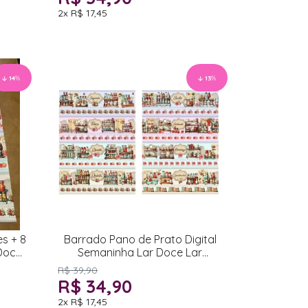
2x
R$ 17,45
14
%
13
%
es + 8
Barrado Pano de Prato Digital
Doce
Semaninha Lar Doce Lar
52x1,50cm
R$ 39,90
R$ 34,90
2x
R$ 17,45