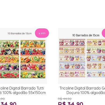
22
%
coline Digital Barrado Tutti
Tricoline Digital Barrado G
tti 100% algodão 55x150cm
Doçura 100% algodã
55x150cm
,90
R$ 44,90
 34,90
R$ 34,90