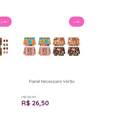
34
%
34
%
Painel Necessaire Verão
R$ 39,90
R$ 26,50