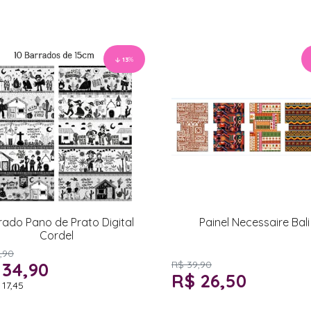
13
%
rado Pano de Prato Digital
Painel Necessaire Bali
Cordel
,90
 34,90
R$ 39,90
R$ 26,50
 17,45