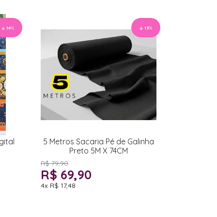
14
%
13
%
ital
5 Metros Sacaria Pé de Galinha
Preto 5M X 74CM
R$ 79,90
R$ 69,90
4x
R$ 17,48