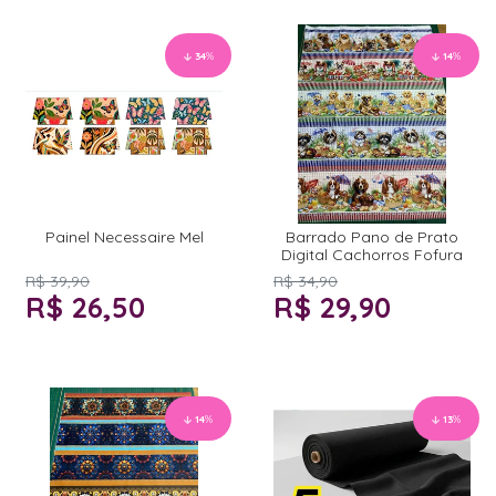
34
%
14
%
Painel Necessaire Mel
Barrado Pano de Prato
Digital Cachorros Fofura
R$ 39,90
R$ 34,90
R$ 26,50
R$ 29,90
14
%
13
%