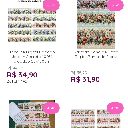
22
%
11
%
Tricoline Digital Barrado
Barrado Pano de Prato
Jardim Secreto 100%
Digital Ramo de Flores
algodão 55x150cm
R$ 44,90
R$ 34,90
R$ 35,90
R$ 31,90
2x
R$ 17,45
14
%
13
%