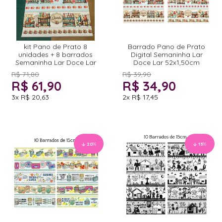
kit Pano de Prato 8
Barrado Pano de Prato
unidades + 8 barrados
Digital Semaninha Lar
Semaninha Lar Doce Lar
Doce Lar 52x1,50cm
R$ 71,80
R$ 39,90
R$ 61,90
R$ 34,90
3x
R$ 20,63
2x
R$ 17,45
20
%
13
%