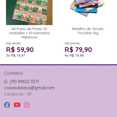
kit Pano de Prato 10
Retalho de Tecido
unidades + 10 barrados
Tricoline 1kg
Melancia
R$ 68,80
R$ 84,90
R$ 59,90
R$ 79,90
3x
R$ 19,97
4x
R$ 19,98
Contatos
(19) 99622-3371
coisasdateca@gmail.com
Campinas - SP