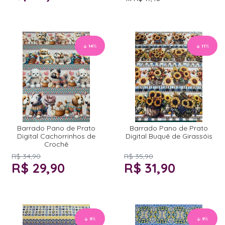
14
%
11
%
Barrado Pano de Prato
Barrado Pano de Prato
Digital Cachorrinhos de
Digital Buquê de Girassóis
Crochê
R$ 34,90
R$ 35,90
R$ 29,90
R$ 31,90
9
%
9
%