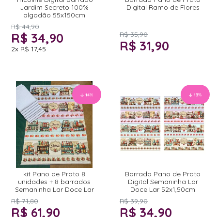
Jardim Secreto 100%
Digital Ramo de Flores
algodão 55x150cm
R$ 44,90
R$ 34,90
R$ 35,90
R$ 31,90
2x
R$ 17,45
14
%
13
%
kit Pano de Prato 8
Barrado Pano de Prato
unidades + 8 barrados
Digital Semaninha Lar
Semaninha Lar Doce Lar
Doce Lar 52x1,50cm
R$ 71,80
R$ 39,90
R$ 61,90
R$ 34,90