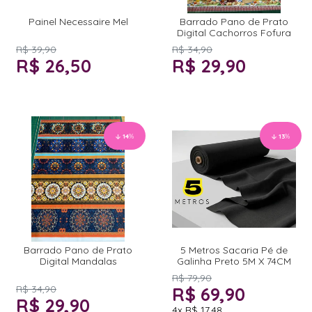
Painel Necessaire Mel
Barrado Pano de Prato
Digital Cachorros Fofura
R$ 39,90
R$ 34,90
R$ 26,50
R$ 29,90
14
%
13
%
Barrado Pano de Prato
5 Metros Sacaria Pé de
Digital Mandalas
Galinha Preto 5M X 74CM
R$ 79,90
R$ 34,90
R$ 69,90
R$ 29,90
4x
R$ 17,48