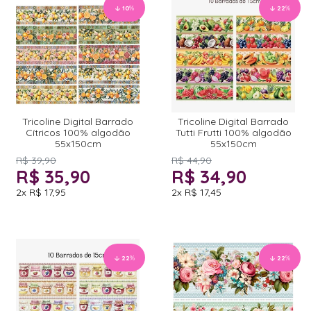
10
%
22
%
Tricoline Digital Barrado
Tricoline Digital Barrado
Cítricos 100% algodão
Tutti Frutti 100% algodão
55x150cm
55x150cm
R$ 39,90
R$ 44,90
R$ 35,90
R$ 34,90
2x
R$ 17,95
2x
R$ 17,45
22
%
22
%