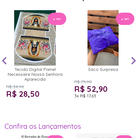
18
%
34
%
Tecido Digital Painel
Saco Surpresa
Necessaire Nossa Senhora
Aparecida
R$ 79,90
R$ 34,90
R$ 52,90
R$ 28,50
3x
R$ 17,63
Confira os Lançamentos