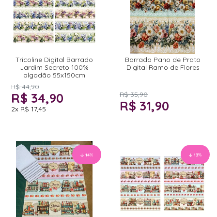
Tricoline Digital Barrado
Barrado Pano de Prato
Jardim Secreto 100%
Digital Ramo de Flores
algodão 55x150cm
R$ 44,90
R$ 34,90
R$ 35,90
R$ 31,90
2x
R$ 17,45
14
%
13
%