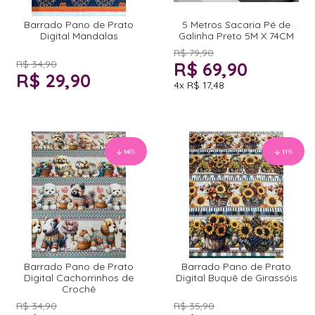
Barrado Pano de Prato
5 Metros Sacaria Pé de
Digital Mandalas
Galinha Preto 5M X 74CM
R$ 79,90
R$ 34,90
R$ 69,90
R$ 29,90
4x
R$ 17,48
14
%
11
%
Barrado Pano de Prato
Barrado Pano de Prato
Digital Cachorrinhos de
Digital Buquê de Girassóis
Crochê
R$ 34,90
R$ 35,90