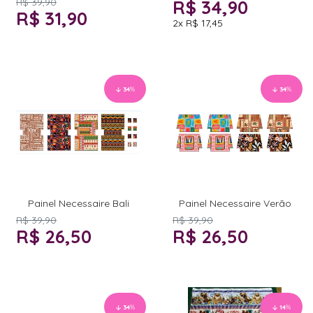
R$ 39,90
R$ 34,90
R$ 31,90
2x
R$ 17,45
34
%
34
%
Painel Necessaire Bali
Painel Necessaire Verão
R$ 39,90
R$ 39,90
R$ 26,50
R$ 26,50
34
%
14
%