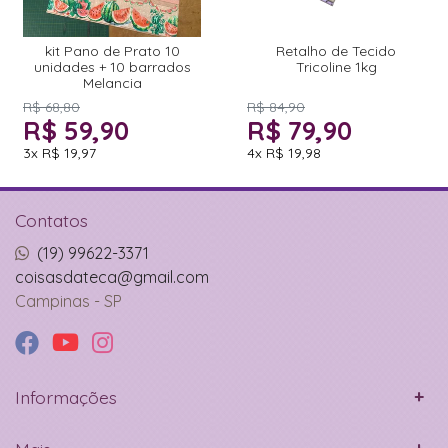
kit Pano de Prato 10
Retalho de Tecido
unidades + 10 barrados
Tricoline 1kg
Melancia
R$ 68,80
R$ 84,90
R$ 59,90
R$ 79,90
3x
R$ 19,97
4x
R$ 19,98
Contatos
(19) 99622-3371
coisasdateca@gmail.com
Campinas - SP
Informações