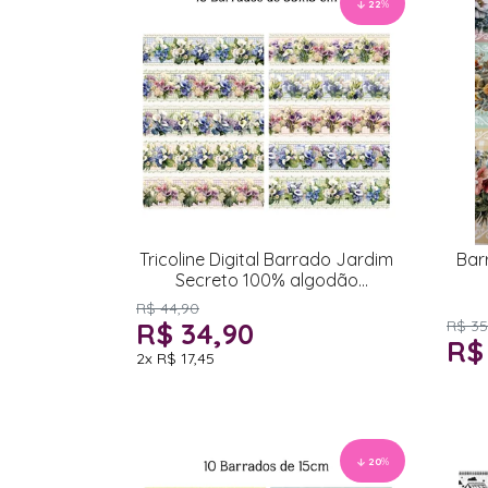
22
%
Tricoline Digital Barrado Jardim
Bar
Secreto 100% algodão
55x150cm
R$ 44,90
R$ 34,90
R$ 35
R$
2x
R$ 17,45
20
%