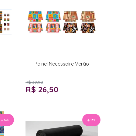
Painel Necessaire Verão
R$ 39,90
R$ 26,50
14
%
13
%