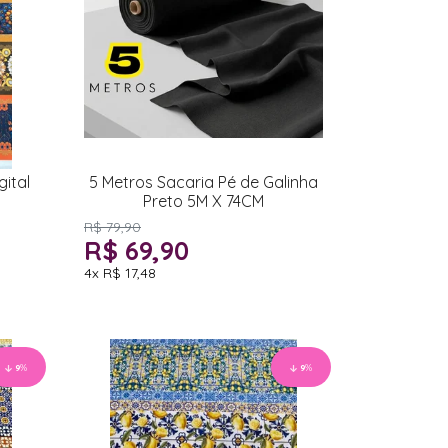
ital
5 Metros Sacaria Pé de Galinha
Preto 5M X 74CM
R$ 79,90
R$ 69,90
4x
R$ 17,48
9
%
9
%