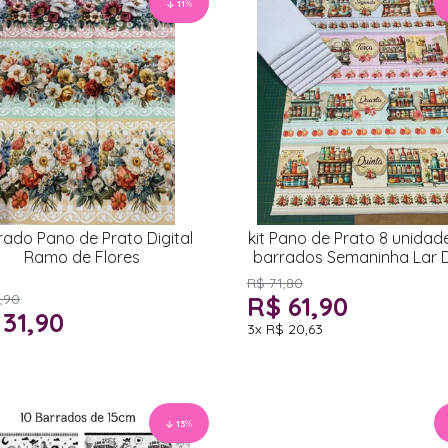
11
%
rado Pano de Prato Digital
kit Pano de Prato 8 unidad
Ramo de Flores
barrados Semaninha Lar 
Lar
R$ 71,80
,90
R$ 61,90
 31,90
3x
R$ 20,63
13
%