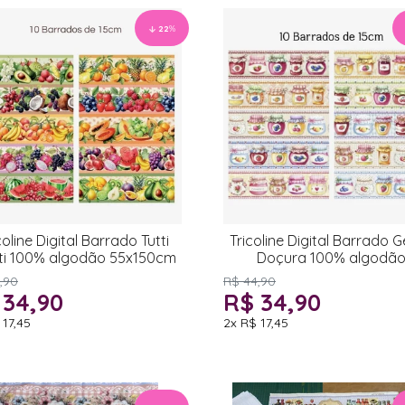
22
%
coline Digital Barrado Tutti
Tricoline Digital Barrado G
tti 100% algodão 55x150cm
Doçura 100% algodã
55x150cm
,90
R$ 44,90
 34,90
R$ 34,90
 17,45
2x
R$ 17,45