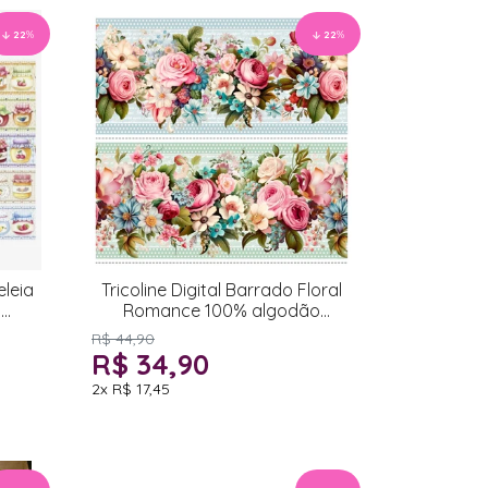
22
%
22
%
eleia
Tricoline Digital Barrado Floral
o
Romance 100% algodão
55x150cm
R$ 44,90
R$ 34,90
2x
R$ 17,45