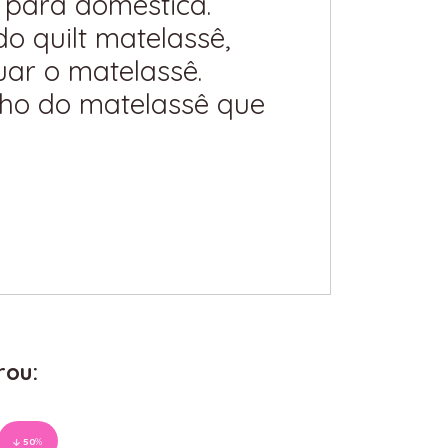
 para doméstica.
o quilt matelassê,
tuar o matelassê.
nho do matelassê que
rou:
50
%