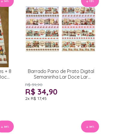
14
%
13
%
es + 8
Barrado Pano de Prato Digital
Doce
Semaninha Lar Doce Lar
52x1,50cm
R$ 39,90
R$ 34,90
2x
R$ 17,45
34
%
34
%