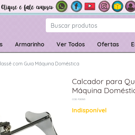
s
Armarinho
Ver Todos
Ofertas
E
elassê com Guia Máquina Doméstica
Calcador para Qu
Máquina Domésti
COD: P20365
Indisponível