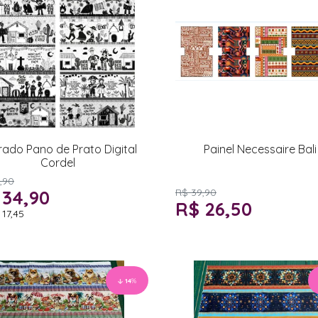
rado Pano de Prato Digital
Painel Necessaire Bali
Cordel
,90
 34,90
R$ 39,90
R$ 26,50
 17,45
14
%