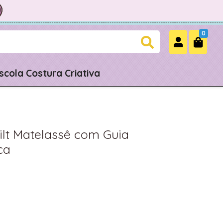
0
scola Costura Criativa
ilt Matelassê com Guia
ca