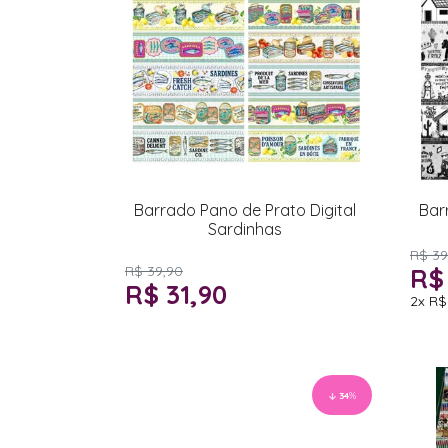
Barrado Pano de Prato Digital
Bar
Sardinhas
R$ 39
R$ 39,90
R$
R$ 31,90
2x
R$
34
%