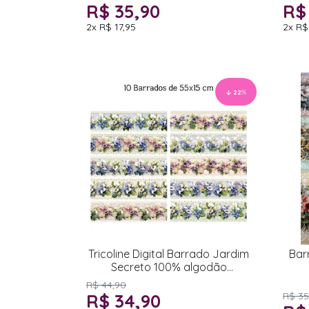
R$ 35,90
R$
2x
R$ 17,95
2x
R$
22
%
Tricoline Digital Barrado Jardim
Bar
Secreto 100% algodão
55x150cm
R$ 44,90
R$ 34,90
R$ 35