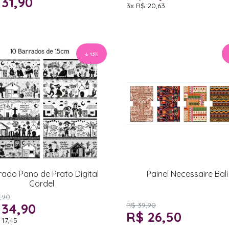
 31,90
3x
R$ 20,63
13
%
rado Pano de Prato Digital
Painel Necessaire Bali
Cordel
,90
 34,90
R$ 39,90
R$ 26,50
 17,45