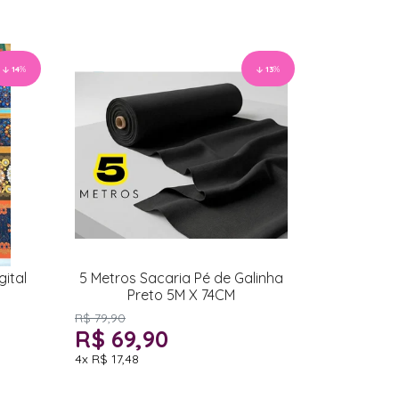
14
%
13
%
ital
5 Metros Sacaria Pé de Galinha
Preto 5M X 74CM
R$ 79,90
R$ 69,90
4x
R$ 17,48