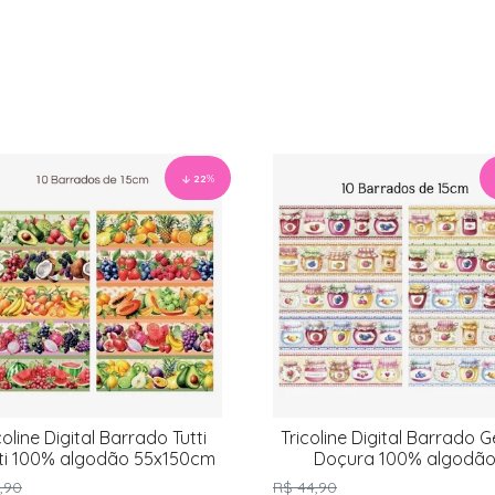
22
%
coline Digital Barrado Tutti
Tricoline Digital Barrado G
tti 100% algodão 55x150cm
Doçura 100% algodã
55x150cm
,90
R$ 44,90