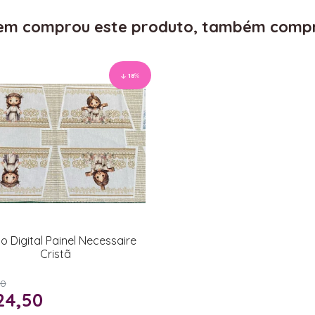
m comprou este produto, também comp
18
%
o Digital Painel Necessaire
Cristã
90
24,50