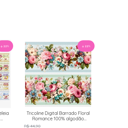
22
%
22
%
eleia
Tricoline Digital Barrado Floral
o
Romance 100% algodão
55x150cm
R$ 44,90