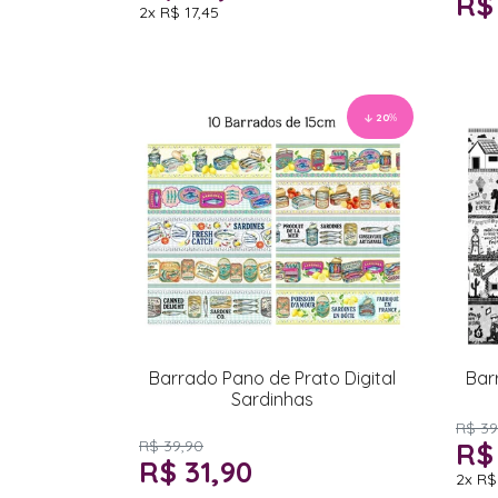
R$
2x
R$ 17,45
20
%
Barrado Pano de Prato Digital
Bar
Sardinhas
R$ 39
R$ 39,90
R$
R$ 31,90
2x
R$