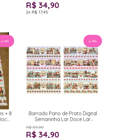
R$ 34,90
2x
R$ 17,45
14
%
13
%
es + 8
Barrado Pano de Prato Digital
Doce
Semaninha Lar Doce Lar
52x1,50cm
R$ 39,90
R$ 34,90