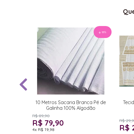
Que
11
%
10 Metros Sacaria Branca Pé de
Tecid
Galinha 100% Algodão
R$ 89,90
R$ 79,90
R$ 29,
R$ 
4x
R$ 19,98