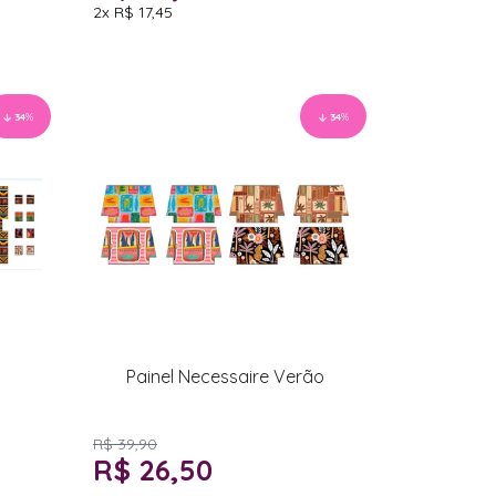
2x
R$ 17,45
34
%
34
%
Painel Necessaire Verão
R$ 39,90
R$ 26,50