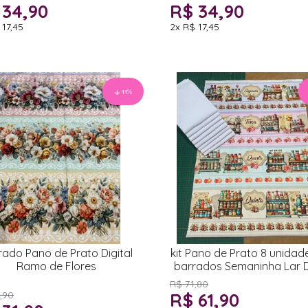
 34,90
R$ 34,90
 17,45
2x
R$ 17,45
11
%
rado Pano de Prato Digital
kit Pano de Prato 8 unidad
Ramo de Flores
barrados Semaninha Lar 
Lar
R$ 71,80
,90
R$ 61,90