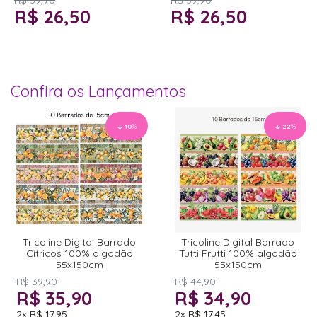
R$ 39,90
R$ 39,90
R$ 26,50
R$ 26,50
Confira os Lançamentos
10
%
22
%
Tricoline Digital Barrado
Tricoline Digital Barrado
Cítricos 100% algodão
Tutti Frutti 100% algodão
55x150cm
55x150cm
R$ 39,90
R$ 44,90
R$ 35,90
R$ 34,90
2x
R$ 17,95
2x
R$ 17,45