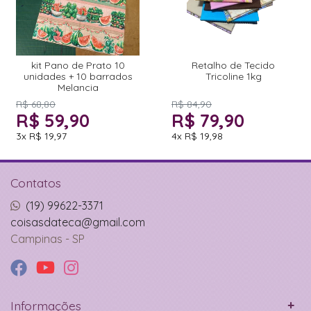
kit Pano de Prato 10
Retalho de Tecido
unidades + 10 barrados
Tricoline 1kg
Melancia
R$ 68,80
R$ 84,90
R$ 59,90
R$ 79,90
3x
R$ 19,97
4x
R$ 19,98
Contatos
(19) 99622-3371
coisasdateca@gmail.com
Campinas - SP
Informações