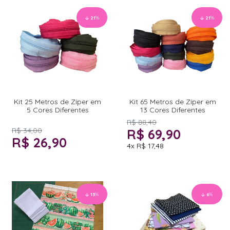
21
%
21
%
Kit 25 Metros de Zíper em
Kit 65 Metros de Zíper em
5 Cores Diferentes
13 Cores Diferentes
R$ 88,40
R$ 34,00
R$ 69,90
R$ 26,90
4x
R$ 17,48
13
%
6
%