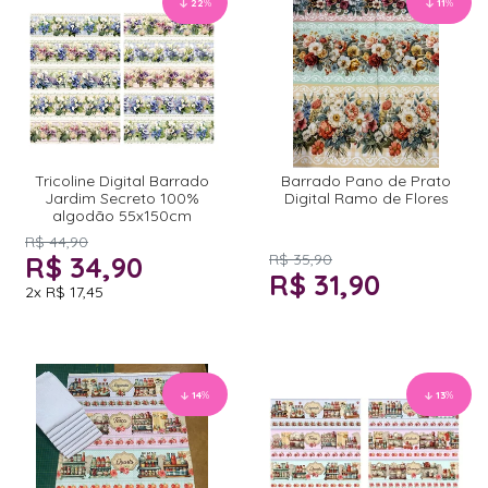
22
%
11
%
Tricoline Digital Barrado
Barrado Pano de Prato
Jardim Secreto 100%
Digital Ramo de Flores
algodão 55x150cm
R$ 44,90
R$ 34,90
R$ 35,90
R$ 31,90
2x
R$ 17,45
14
%
13
%