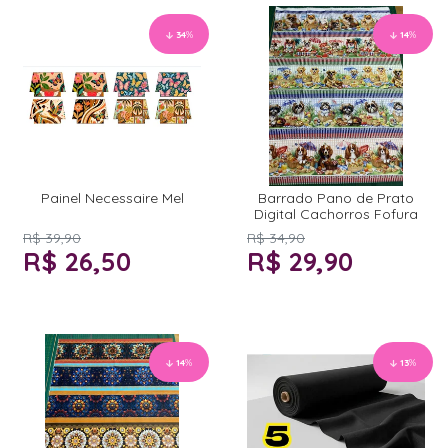
34
%
14
%
Painel Necessaire Mel
Barrado Pano de Prato
Digital Cachorros Fofura
R$ 39,90
R$ 34,90
R$ 26,50
R$ 29,90
14
%
13
%