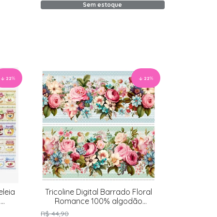
Sem estoque
22
%
22
%
eleia
Tricoline Digital Barrado Floral
o
Romance 100% algodão
55x150cm
R$ 44,90