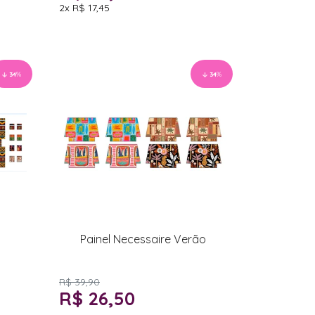
2x
R$ 17,45
34
%
34
%
Painel Necessaire Verão
R$ 39,90
R$ 26,50