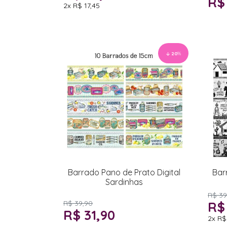
R$
2x
R$ 17,45
20
%
Barrado Pano de Prato Digital
Bar
Sardinhas
R$ 39
R$ 39,90
R$
R$ 31,90
2x
R$