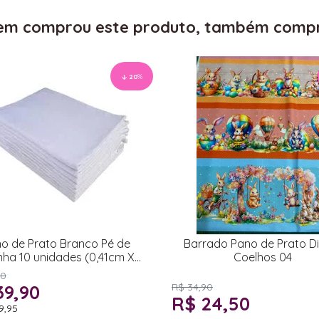
m comprou este produto, também comp
20
%
o de Prato Branco Pé de
Barrado Pano de Prato Di
nha 10 unidades (0,41cm X
Coelhos 04
0,66cm)
90
39,90
R$ 34,90
R$ 24,50
9,95