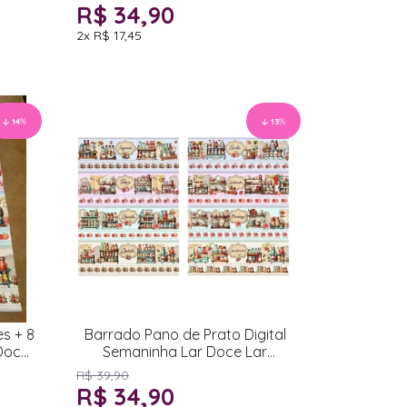
R$ 34,90
2x
R$ 17,45
14
%
13
%
es + 8
Barrado Pano de Prato Digital
Doce
Semaninha Lar Doce Lar
52x1,50cm
R$ 39,90
R$ 34,90