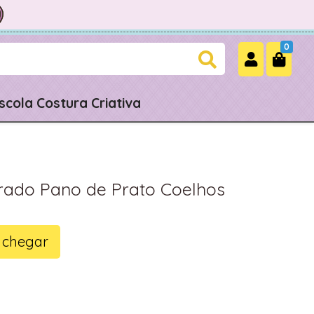
0
scola Costura Criativa
rrado Pano de Prato Coelhos
 chegar