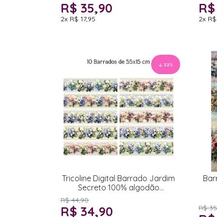
R$ 35,90
R$
2x
R$ 17,95
2x
R$
22
%
Tricoline Digital Barrado Jardim
Bar
Secreto 100% algodão
55x150cm
R$ 44,90
R$ 34,90
R$ 35