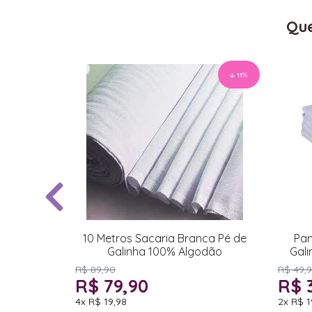
Que
11
%
10 Metros Sacaria Branca Pé de
Pan
Galinha 100% Algodão
Gali
R$ 89,90
R$ 49,
R$ 79,90
R$ 
4x
R$ 19,98
2x
R$ 1