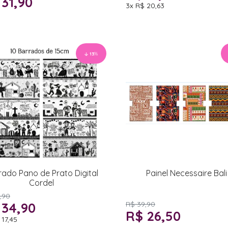
 31,90
3x
R$ 20,63
13
%
rado Pano de Prato Digital
Painel Necessaire Bali
Cordel
,90
 34,90
R$ 39,90
R$ 26,50
 17,45