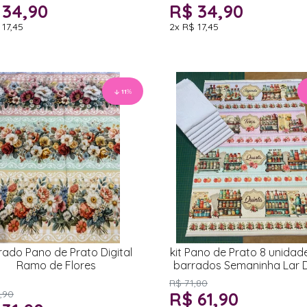
 34,90
R$ 34,90
 17,45
2x
R$ 17,45
11
%
rado Pano de Prato Digital
kit Pano de Prato 8 unidad
Ramo de Flores
barrados Semaninha Lar 
Lar
R$ 71,80
,90
R$ 61,90