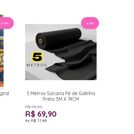
14
%
13
%
ital
5 Metros Sacaria Pé de Galinha
Preto 5M X 74CM
R$ 79,90
R$ 69,90
4x
R$ 17,48