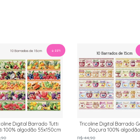
22
%
coline Digital Barrado Tutti
Tricoline Digital Barrado G
tti 100% algodão 55x150cm
Doçura 100% algodã
55x150cm
,90
R$ 44,90