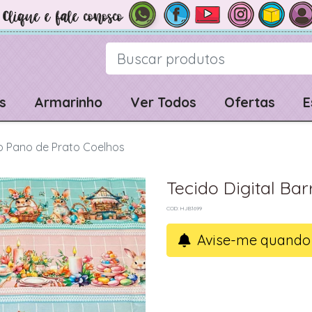
s
Armarinho
Ver Todos
Ofertas
E
do Pano de Prato Coelhos
Tecido Digital Ba
COD: HJB1699
Avise-me quando