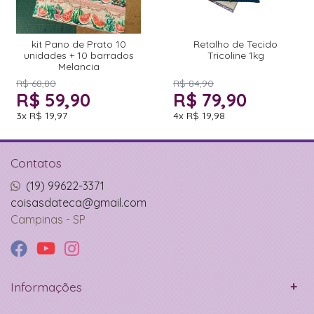
kit Pano de Prato 10
Retalho de Tecido
unidades + 10 barrados
Tricoline 1kg
Melancia
R$ 68,80
R$ 84,90
R$ 59,90
R$ 79,90
3x
R$ 19,97
4x
R$ 19,98
Contatos
(19) 99622-3371
coisasdateca@gmail.com
Campinas - SP
Informações