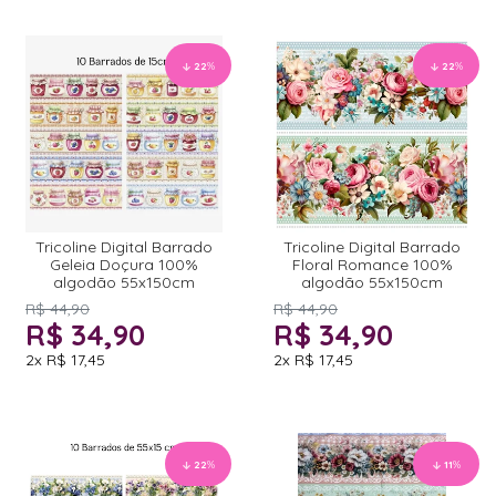
22
%
22
%
Tricoline Digital Barrado
Tricoline Digital Barrado
Geleia Doçura 100%
Floral Romance 100%
algodão 55x150cm
algodão 55x150cm
R$ 44,90
R$ 44,90
R$ 34,90
R$ 34,90
2x
R$ 17,45
2x
R$ 17,45
22
%
11
%