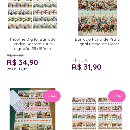
Tricoline Digital Barrado
Barrado Pano de Prato
Jardim Secreto 100%
Digital Ramo de Flores
algodão 55x150cm
R$ 44,90
R$ 34,90
R$ 35,90
R$ 31,90
2x
R$ 17,45
14
%
13
%