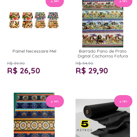
34
%
14
%
Painel Necessaire Mel
Barrado Pano de Prato
Digital Cachorros Fofura
R$ 39,90
R$ 34,90
R$ 26,50
R$ 29,90
14
%
13
%