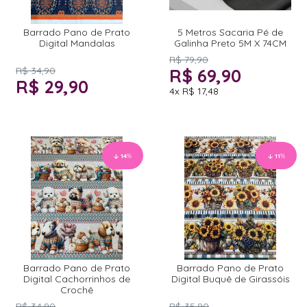
Barrado Pano de Prato
5 Metros Sacaria Pé de
Digital Mandalas
Galinha Preto 5M X 74CM
R$ 79,90
R$ 34,90
R$ 69,90
R$ 29,90
4x
R$ 17,48
14
%
11
%
Barrado Pano de Prato
Barrado Pano de Prato
Digital Cachorrinhos de
Digital Buquê de Girassóis
Crochê
R$ 34,90
R$ 35,90