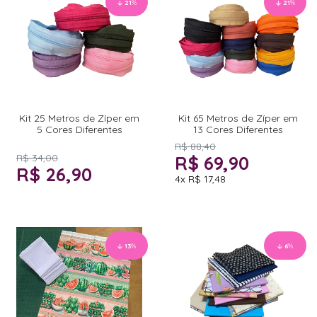
21
%
21
%
Kit 25 Metros de Zíper em
Kit 65 Metros de Zíper em
5 Cores Diferentes
13 Cores Diferentes
R$ 88,40
R$ 34,00
R$ 69,90
R$ 26,90
4x
R$ 17,48
13
%
6
%