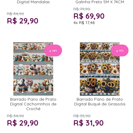
Digital Mandalas
Galinha Preto 5M X 74CM
R$ 79,90
R$ 34,90
R$ 69,90
R$ 29,90
4x
R$ 17,48
14
%
11
%
Barrado Pano de Prato
Barrado Pano de Prato
Digital Cachorrinhos de
Digital Buquê de Girassóis
Crochê
R$ 34,90
R$ 35,90
R$ 29,90
R$ 31,90