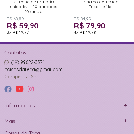
kit Pano de Prato 10
Retalho de Tecido
unidades + 10 barrados
Tricoline 1kg
Melancia
R$ 68,80
R$ 84,90
R$ 59,90
R$ 79,90
3x
R$ 19,97
4x
R$ 19,98
Contatos
(19) 99622-3371
coisasdateca@gmail.com
Campinas - SP
Informações
Mais
Coisas da Teca