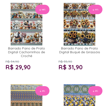
14
%
11
%
Barrado Pano de Prato
Barrado Pano de Prato
Digital Cachorrinhos de
Digital Buquê de Girassóis
Crochê
R$ 34,90
R$ 35,90
R$ 29,90
R$ 31,90
9
%
9
%