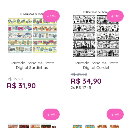
20
%
13
%
Barrado Pano de Prato
Barrado Pano de Prato
Digital Sardinhas
Digital Cordel
R$ 39,90
R$ 39,90
R$ 34,90
R$ 31,90
2x
R$ 17,45
34
%
34
%