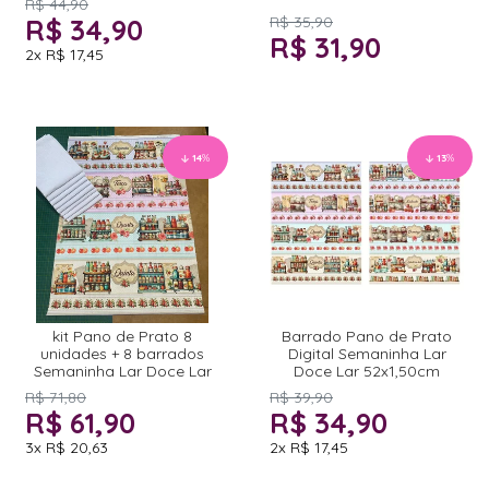
R$ 44,90
R$ 34,90
R$ 35,90
R$ 31,90
2x
R$ 17,45
14
%
13
%
kit Pano de Prato 8
Barrado Pano de Prato
unidades + 8 barrados
Digital Semaninha Lar
Semaninha Lar Doce Lar
Doce Lar 52x1,50cm
R$ 71,80
R$ 39,90
R$ 61,90
R$ 34,90
3x
R$ 20,63
2x
R$ 17,45