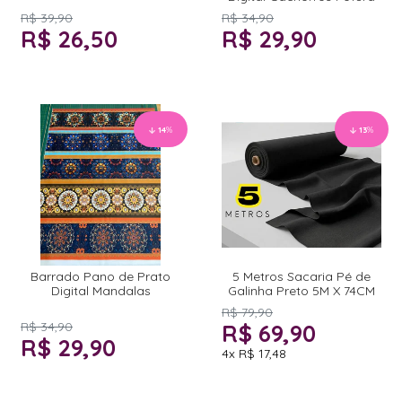
R$ 39,90
R$ 34,90
R$ 26,50
R$ 29,90
14
%
13
%
Barrado Pano de Prato
5 Metros Sacaria Pé de
Digital Mandalas
Galinha Preto 5M X 74CM
R$ 79,90
R$ 34,90
R$ 69,90
R$ 29,90
4x
R$ 17,48