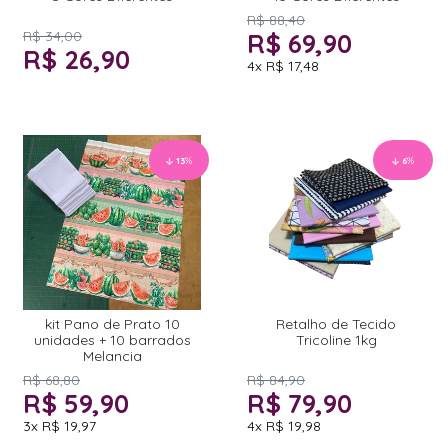
R$ 88,40
R$ 34,00
R$ 69,90
R$ 26,90
4x
R$ 17,48
13
%
6
%
kit Pano de Prato 10
Retalho de Tecido
unidades + 10 barrados
Tricoline 1kg
Melancia
R$ 68,80
R$ 84,90
R$ 59,90
R$ 79,90
3x
R$ 19,97
4x
R$ 19,98