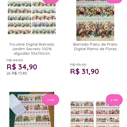
Tricoline Digital Barrado
Barrado Pano de Prato
Jardim Secreto 100%
Digital Ramo de Flores
algodão 55x150cm
R$ 44,90
R$ 34,90
R$ 35,90
R$ 31,90
2x
R$ 17,45
14
%
13
%