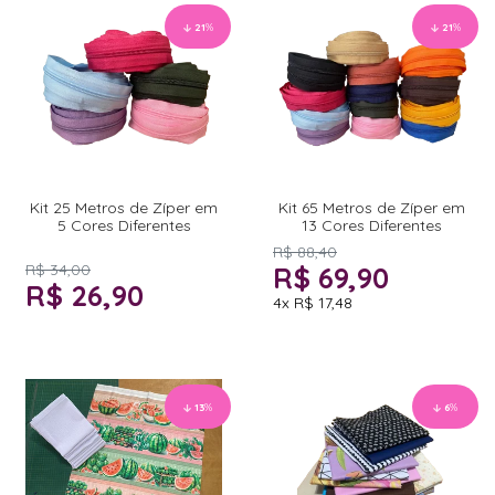
21
%
21
%
Kit 25 Metros de Zíper em
Kit 65 Metros de Zíper em
5 Cores Diferentes
13 Cores Diferentes
R$ 88,40
R$ 34,00
R$ 69,90
R$ 26,90
4x
R$ 17,48
13
%
6
%