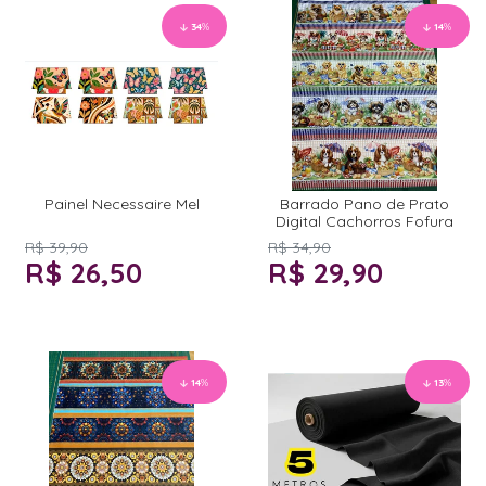
34
%
14
%
Painel Necessaire Mel
Barrado Pano de Prato
Digital Cachorros Fofura
R$ 39,90
R$ 34,90
R$ 26,50
R$ 29,90
14
%
13
%