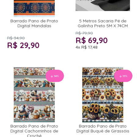
Barrado Pano de Prato
5 Metros Sacaria Pé de
Digital Mandalas
Galinha Preto 5M X 74CM
R$ 79,90
R$ 34,90
R$ 69,90
R$ 29,90
4x
R$ 17,48
14
%
11
%
Barrado Pano de Prato
Barrado Pano de Prato
Digital Cachorrinhos de
Digital Buquê de Girassóis
Crochê