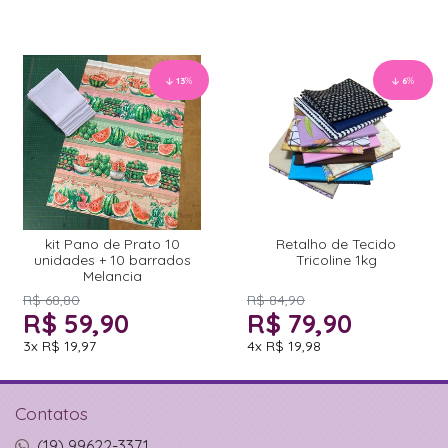
13
%
6
%
kit Pano de Prato 10
Retalho de Tecido
unidades + 10 barrados
Tricoline 1kg
Melancia
R$ 68,80
R$ 84,90
R$ 59,90
R$ 79,90
3x
R$ 19,97
4x
R$ 19,98
Contatos
(19) 99622-3371