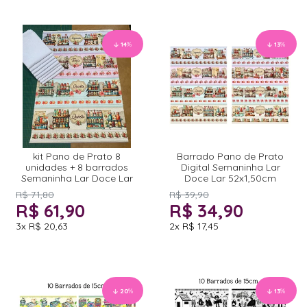
14
%
13
%
kit Pano de Prato 8
Barrado Pano de Prato
unidades + 8 barrados
Digital Semaninha Lar
Semaninha Lar Doce Lar
Doce Lar 52x1,50cm
R$ 71,80
R$ 39,90
R$ 61,90
R$ 34,90
3x
R$ 20,63
2x
R$ 17,45
20
%
13
%