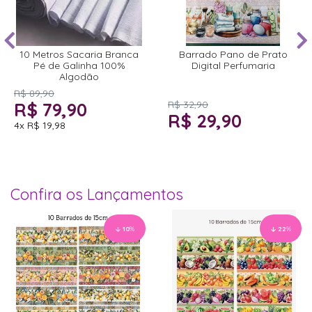
10 Metros Sacaria Branca
Barrado Pano de Prato
Pé de Galinha 100%
Digital Perfumaria
Algodão
R$ 89,90
R$ 79,90
R$ 32,90
R$ 29,90
4x
R$ 19,98
Confira os Lançamentos
10
%
22
%