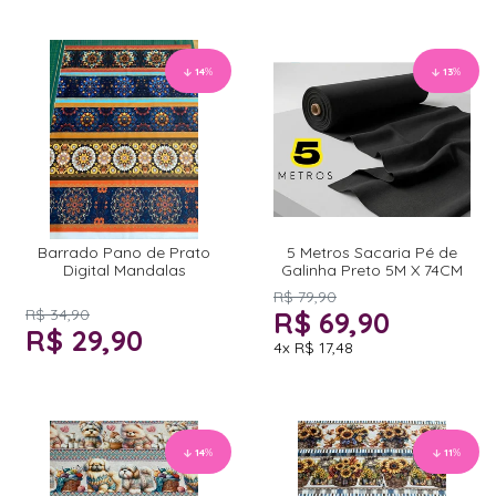
14
%
13
%
Barrado Pano de Prato
5 Metros Sacaria Pé de
Digital Mandalas
Galinha Preto 5M X 74CM
R$ 79,90
R$ 34,90
R$ 69,90
R$ 29,90
4x
R$ 17,48
14
%
11
%