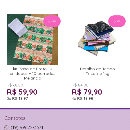
13
%
6
%
kit Pano de Prato 10
Retalho de Tecido
unidades + 10 barrados
Tricoline 1kg
Melancia
R$ 68,80
R$ 84,90
R$ 59,90
R$ 79,90
3x
R$ 19,97
4x
R$ 19,98
Contatos
(19) 99622-3371