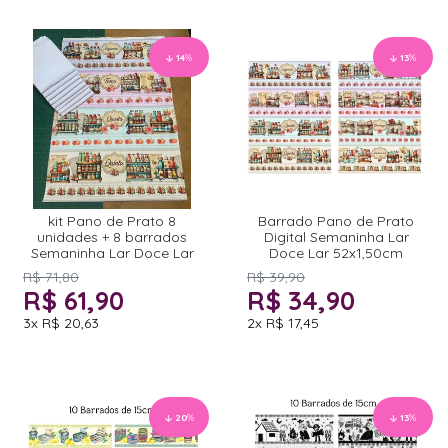
14
%
13
%
kit Pano de Prato 8
Barrado Pano de Prato
unidades + 8 barrados
Digital Semaninha Lar
Semaninha Lar Doce Lar
Doce Lar 52x1,50cm
R$ 71,80
R$ 39,90
R$ 61,90
R$ 34,90
3x
R$ 20,63
2x
R$ 17,45
20
%
13
%