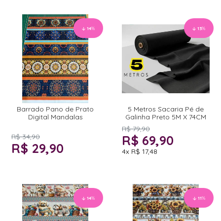
14
%
13
%
Barrado Pano de Prato
5 Metros Sacaria Pé de
Digital Mandalas
Galinha Preto 5M X 74CM
R$ 79,90
R$ 34,90
R$ 69,90
R$ 29,90
4x
R$ 17,48
14
%
11
%