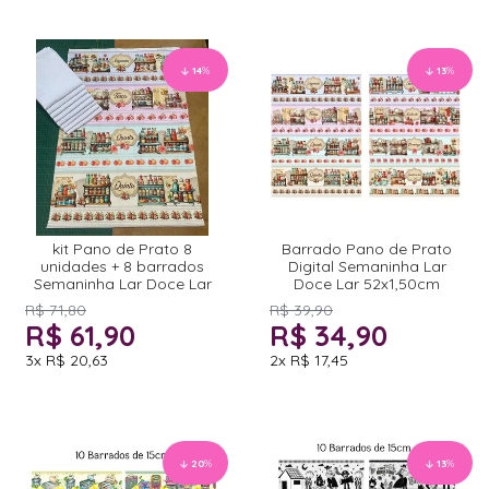
14
%
13
%
kit Pano de Prato 8
Barrado Pano de Prato
unidades + 8 barrados
Digital Semaninha Lar
Semaninha Lar Doce Lar
Doce Lar 52x1,50cm
R$ 71,80
R$ 39,90
R$ 61,90
R$ 34,90
3x
R$ 20,63
2x
R$ 17,45
20
%
13
%