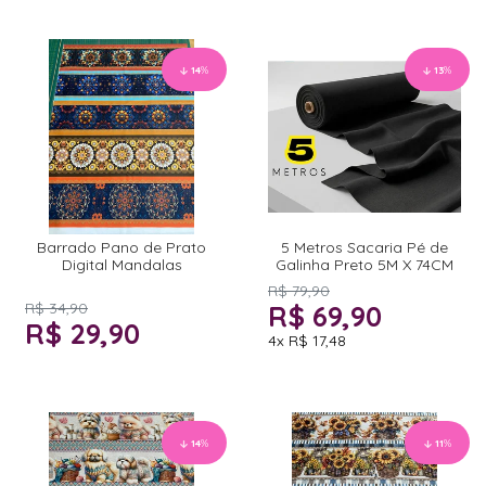
14
%
13
%
Barrado Pano de Prato
5 Metros Sacaria Pé de
Digital Mandalas
Galinha Preto 5M X 74CM
R$ 79,90
R$ 34,90
R$ 69,90
R$ 29,90
4x
R$ 17,48
14
%
11
%