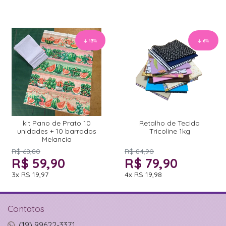
13
%
6
%
kit Pano de Prato 10
Retalho de Tecido
unidades + 10 barrados
Tricoline 1kg
Melancia
R$ 68,80
R$ 84,90
R$ 59,90
R$ 79,90
3x
R$ 19,97
4x
R$ 19,98
Contatos
(19) 99622-3371