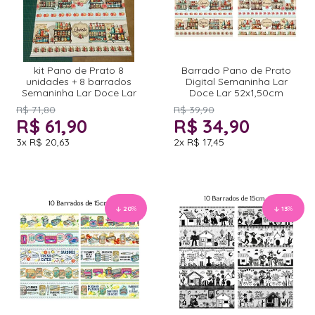
kit Pano de Prato 8
Barrado Pano de Prato
unidades + 8 barrados
Digital Semaninha Lar
Semaninha Lar Doce Lar
Doce Lar 52x1,50cm
R$ 71,80
R$ 39,90
R$ 61,90
R$ 34,90
3x
R$ 20,63
2x
R$ 17,45
20
%
13
%