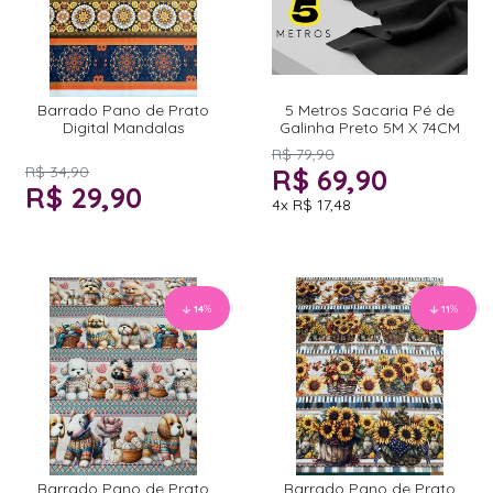
Barrado Pano de Prato
5 Metros Sacaria Pé de
Digital Mandalas
Galinha Preto 5M X 74CM
R$ 79,90
R$ 34,90
R$ 69,90
R$ 29,90
4x
R$ 17,48
14
%
11
%
Barrado Pano de Prato
Barrado Pano de Prato