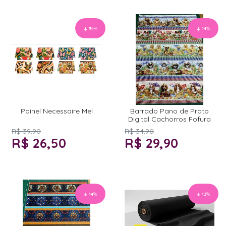
34
%
14
%
Painel Necessaire Mel
Barrado Pano de Prato
Digital Cachorros Fofura
R$ 39,90
R$ 34,90
R$ 26,50
R$ 29,90
14
%
13
%