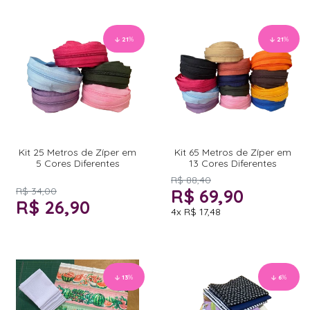
21
%
21
%
Kit 25 Metros de Zíper em
Kit 65 Metros de Zíper em
5 Cores Diferentes
13 Cores Diferentes
R$ 88,40
R$ 34,00
R$ 69,90
R$ 26,90
4x
R$ 17,48
13
%
6
%