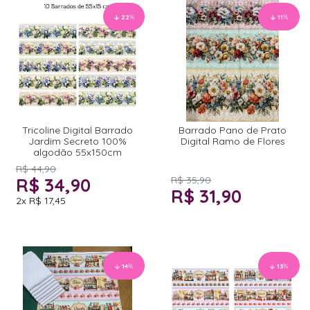
22
%
11
%
Tricoline Digital Barrado
Barrado Pano de Prato
Jardim Secreto 100%
Digital Ramo de Flores
algodão 55x150cm
R$ 44,90
R$ 34,90
R$ 35,90
R$ 31,90
2x
R$ 17,45
14
%
13
%