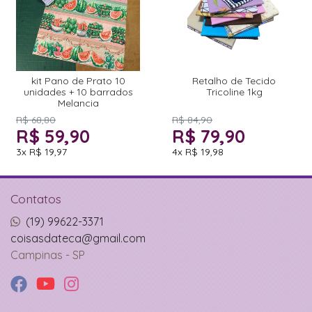
kit Pano de Prato 10
Retalho de Tecido
unidades + 10 barrados
Tricoline 1kg
Melancia
R$ 68,80
R$ 84,90
R$ 59,90
R$ 79,90
3x
R$ 19,97
4x
R$ 19,98
Contatos
(19) 99622-3371
coisasdateca@gmail.com
Campinas - SP