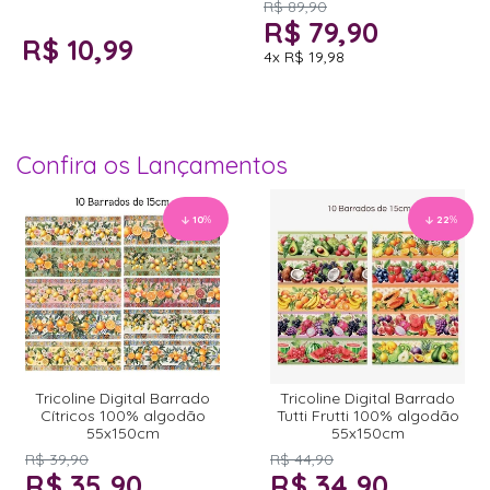
R$ 89,90
R$ 79,90
R$ 10,99
4x
R$ 19,98
Confira os Lançamentos
10
%
22
%
Tricoline Digital Barrado
Tricoline Digital Barrado
Cítricos 100% algodão
Tutti Frutti 100% algodão
55x150cm
55x150cm
R$ 39,90
R$ 44,90
R$ 35,90
R$ 34,90