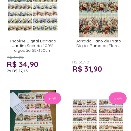
Tricoline Digital Barrado
Barrado Pano de Prato
Jardim Secreto 100%
Digital Ramo de Flores
algodão 55x150cm
R$ 44,90
R$ 34,90
R$ 35,90
R$ 31,90
2x
R$ 17,45
14
%
13
%