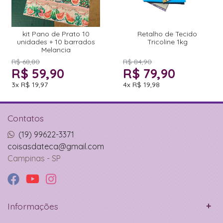
kit Pano de Prato 10
Retalho de Tecido
unidades + 10 barrados
Tricoline 1kg
Melancia
R$ 68,80
R$ 84,90
R$ 59,90
R$ 79,90
3x
R$ 19,97
4x
R$ 19,98
Contatos
(19) 99622-3371
coisasdateca@gmail.com
Campinas - SP
Informações