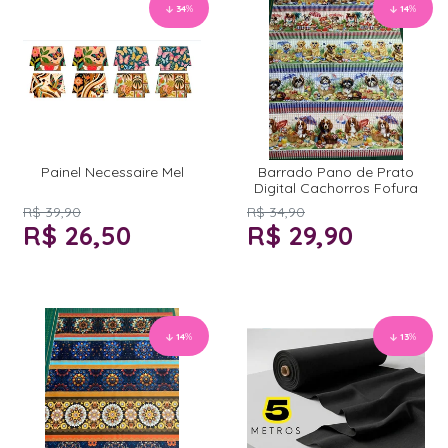
34
%
14
%
Painel Necessaire Mel
Barrado Pano de Prato
Digital Cachorros Fofura
R$ 39,90
R$ 34,90
R$ 26,50
R$ 29,90
14
%
13
%