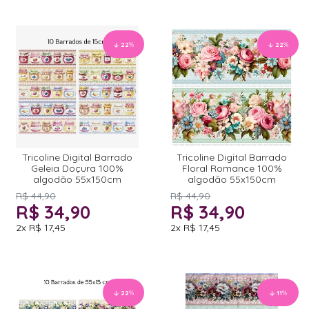
22
%
22
%
Tricoline Digital Barrado
Tricoline Digital Barrado
Geleia Doçura 100%
Floral Romance 100%
algodão 55x150cm
algodão 55x150cm
R$ 44,90
R$ 44,90
R$ 34,90
R$ 34,90
2x
R$ 17,45
2x
R$ 17,45
22
%
11
%