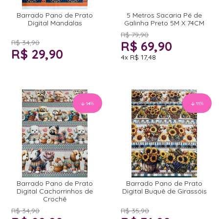
Barrado Pano de Prato
5 Metros Sacaria Pé de
Digital Mandalas
Galinha Preto 5M X 74CM
R$ 79,90
R$ 34,90
R$ 69,90
R$ 29,90
4x
R$ 17,48
14
%
11
%
Barrado Pano de Prato
Barrado Pano de Prato
Digital Cachorrinhos de
Digital Buquê de Girassóis
Crochê
R$ 34,90
R$ 35,90