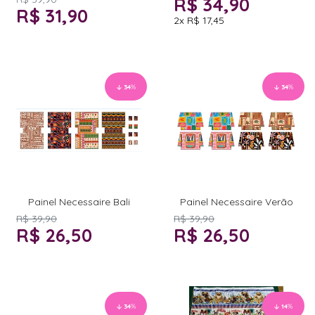
R$ 34,90
R$ 31,90
2x
R$ 17,45
34
%
34
%
Painel Necessaire Bali
Painel Necessaire Verão
R$ 39,90
R$ 39,90
R$ 26,50
R$ 26,50
34
%
14
%