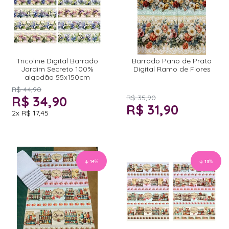
Tricoline Digital Barrado
Barrado Pano de Prato
Jardim Secreto 100%
Digital Ramo de Flores
algodão 55x150cm
R$ 44,90
R$ 34,90
R$ 35,90
R$ 31,90
2x
R$ 17,45
14
%
13
%