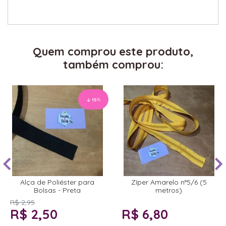
Quem comprou este produto,
também comprou:
15
%
Alça de Poliéster para
Zíper Amarelo n°5/6 (5
Bolsas - Preta
metros)
R$ 2,95
R$ 2,50
R$ 6,80