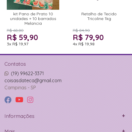
kit Pano de Prato 10
Retalho de Tecido
unidades + 10 barrados
Tricoline 1kg
Melancia
R$ 68,80
R$ 84,90
R$ 59,90
R$ 79,90
3x
R$ 19,97
4x
R$ 19,98
Contatos
(19) 99622-3371
coisasdateca@gmail.com
Campinas - SP
Informações
Mais