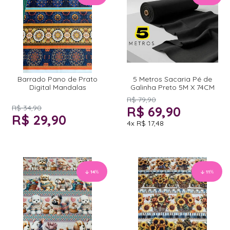
Barrado Pano de Prato
5 Metros Sacaria Pé de
Digital Mandalas
Galinha Preto 5M X 74CM
R$ 79,90
R$ 34,90
R$ 69,90
R$ 29,90
4x
R$ 17,48
14
%
11
%