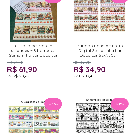
kit Pano de Prato 8
Barrado Pano de Prato
unidades + 8 barrados
Digital Semaninha Lar
Semaninha Lar Doce Lar
Doce Lar 52x1,50cm
R$ 71,80
R$ 39,90
R$ 61,90
R$ 34,90
3x
R$ 20,63
2x
R$ 17,45
20
%
13
%