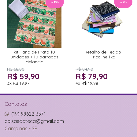
13
%
6
%
kit Pano de Prato 10
Retalho de Tecido
unidades + 10 barrados
Tricoline 1kg
Melancia
R$ 68,80
R$ 84,90
R$ 59,90
R$ 79,90
3x
R$ 19,97
4x
R$ 19,98
Contatos
(19) 99622-3371
coisasdateca@gmail.com
Campinas - SP