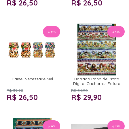
R$ 26,50
R$ 26,50
34
%
14
%
Painel Necessaire Mel
Barrado Pano de Prato
Digital Cachorros Fofura
R$ 39,90
R$ 34,90
R$ 26,50
R$ 29,90
14
%
13
%