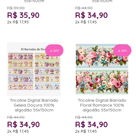
55x150cm
55x150cm
R$ 39,90
R$ 44,90
R$ 35,90
R$ 34,90
2x
R$ 17,95
2x
R$ 17,45
22
%
22
%
Tricoline Digital Barrado
Tricoline Digital Barrado
Geleia Doçura 100%
Floral Romance 100%
algodão 55x150cm
algodão 55x150cm
R$ 44,90
R$ 44,90
R$ 34,90
R$ 34,90
2x
R$ 17,45
2x
R$ 17,45