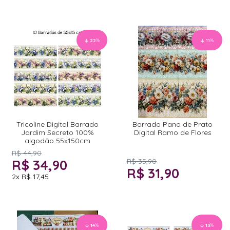
22
%
11
%
Tricoline Digital Barrado
Barrado Pano de Prato
Jardim Secreto 100%
Digital Ramo de Flores
algodão 55x150cm
R$ 44,90
R$ 34,90
R$ 35,90
R$ 31,90
2x
R$ 17,45
14
%
13
%