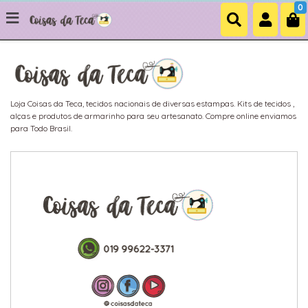
0
Loja Coisas da Teca, tecidos nacionais de diversas estampas. Kits de tecidos ,
alças e produtos de armarinho para seu artesanato. Compre online enviamos
para Todo Brasil.