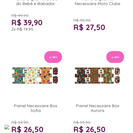
do Bebê e Babador
Necessaire Moto Clube
R$ 49,90
R$ 39,90
R$ 35,90
R$ 27,50
2x
R$ 19,95
34
%
34
%
Painel Necessaire Box
Painel Necessaire Box
Sofia
Aurora
R$ 39,90
R$ 39,90
R$ 26,50
R$ 26,50