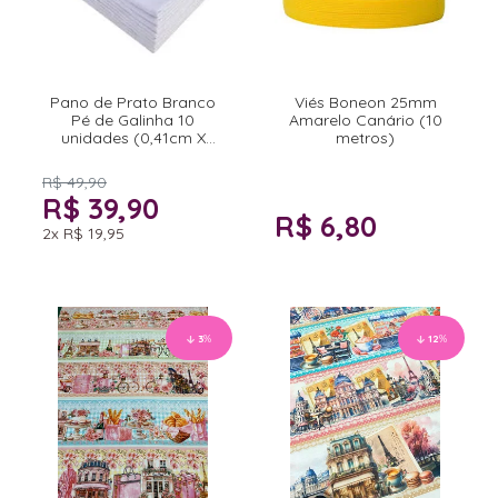
Pano de Prato Branco
Viés Boneon 25mm
Pé de Galinha 10
Amarelo Canário (10
unidades (0,41cm X
metros)
0,66cm)
R$ 49,90
R$ 39,90
R$ 6,80
2x
R$ 19,95
3
%
12
%