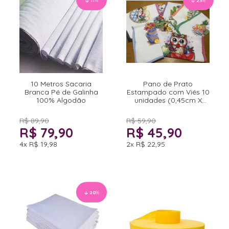
11
%
23
%
10 Metros Sacaria
Pano de Prato
Branca Pé de Galinha
Estampado com Viés 10
100% Algodão
unidades (0,45cm X
0,68cm)
R$ 89,90
R$ 59,90
R$ 79,90
R$ 45,90
4x
R$ 19,98
2x
R$ 22,95
20
%