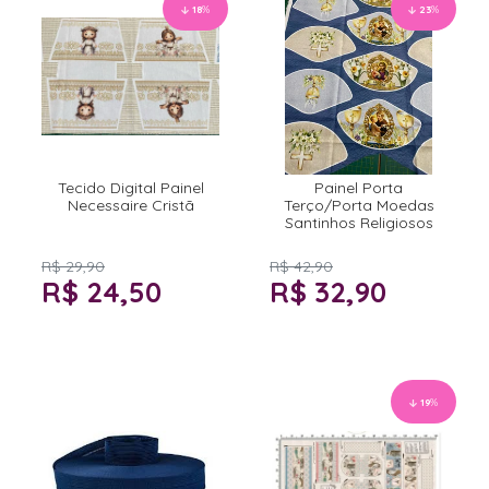
18
%
23
%
Tecido Digital Painel
Painel Porta
Necessaire Cristã
Terço/Porta Moedas
Santinhos Religiosos
R$ 29,90
R$ 42,90
R$ 24,50
R$ 32,90
19
%