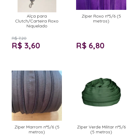
Alça para
Zíper Roxo n°5/6 (5
Clutch/Carteira Roxo
metros)
Niquelado
R$ 7,20
R$ 3,60
R$ 6,80
Zíper Marrom n°5/6 (5
Zíper Verde Militar n°5/6
metros)
(5 metros)