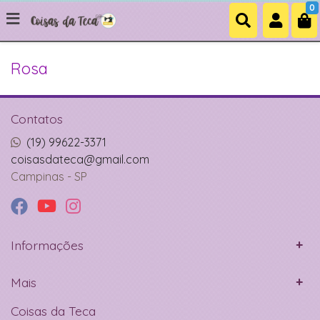
0
Rosa
Contatos
(19) 99622-3371
coisasdateca@gmail.com
Campinas - SP
Informações
Mais
Coisas da Teca